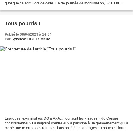
quoi que ce soit" Lors de cette 11e de journée de mobilisation, 570 000
manifestants ont défilé dans les rues du pays...
Tous pourris !
Publié le 08/04/2023 à 14:34
Par
Syndicat CGT Le Meux
Enarques, ex-ministres, DG à AXA... : qui sont les « sages » du Conseil
constitutionnel ? La majorité d’entre eux a participé à un gouvernement qui a
mené une réforme des retraites, tous ont été des rouages du pouvoir. Hauts-
fonctionnaires, cumulards,...