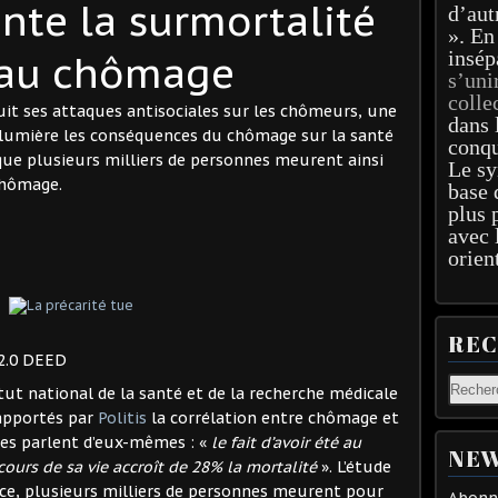
inte la surmortalité
d’aut
». En
insép
 au chômage
s’uni
colle
it ses attaques antisociales sur les chômeurs, une
dans 
 lumière les conséquences du chômage sur la santé
conqu
e que plusieurs milliers de personnes meurent ainsi
Le sy
chômage.
base 
plus 
avec 
orien
RE
 2.0 DEED
tut national de la santé et de la recherche médicale
rapportés par
Politis
la corrélation entre chômage et
fres parlent d’eux-mêmes : «
le fait d’avoir été au
NEW
ours de sa vie accroît de 28% la mortalité
». L’étude
ce, plusieurs milliers de personnes meurent pour
Abonne