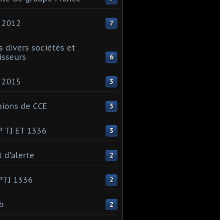
 2012
7
s divers sociétés et
isseurs
6
 2015
3
ions de CCE
3
 TI ET 1336
3
t d'alerte
2
PTI 1336
2
ib
2