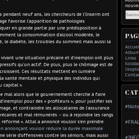
nouvea
Email
es pendant neuf ans, les chercheurs de l’Inserm ont
ge favorise l’apparition de pathologies
liquer en grande partie par une prédisposition à
PAG
tamment la consommation d’alcool modérée, le
té, le diabète, les troubles du sommeil mais aussi la
Accuei
Album
 vivant une situation précaire et d’inemploi ont plus
Links
Solida
épressifs qu’un actif. De plus, plus le chômage est de
l'expl
ccroissent. Ces résultats mettent en lumière
Conta
a santé mentale et physique des individus qui
 capital ».
CAT
e mal alors que le gouvernement cherche à faire
d’inemploi pour des « profiteurs », pour justifier ses
#Note
age, et contraindre les allocataires de l’assurance
écaires et mal rémunérés – ou à rejoindre les rangs
« réformé ». Attal a annoncé vouloir s’en prendre
#FRA
en annonçant vouloir réduire la durée maximale
 série d’offensives contre les séniors, mais aussi
#INFO