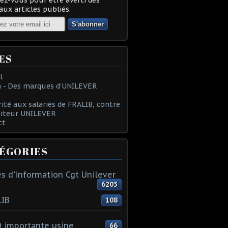
ux articles publiés.
ES
l
 - Des marques d'UNILEVER
rité aux salariés de FRALIB, contre
oiteur UNILEVER
ct
ÉGORIES
s d'information Cgt Unilever
6203
LIB
108
 importante usine
66