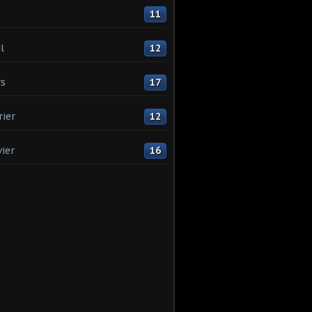
11
l
12
s
17
rier
12
vier
16