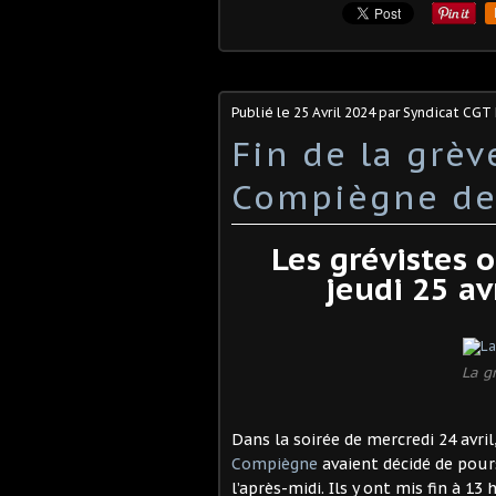
Publié le
25 Avril 2024
par Syndicat CGT
Fin de la grèv
Compiègne de
Les grévistes 
jeudi 25 av
La g
D
ans la soirée de mercredi 24 avril
Compiègne
avaient décidé de pour
l’après-midi. Ils y ont mis fin à 13 