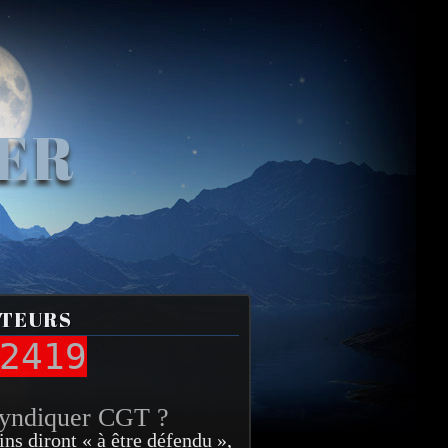
VER
ITEURS
2419
syndiquer CGT ?
ins diront « à être défendu »,