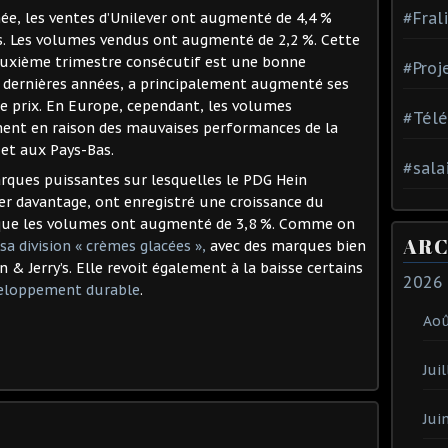
#Fral
ée, les ventes d’Unilever ont augmenté de 4,4 %
os. Les volumes vendus ont augmenté de 2,2 %. Cette
euxième trimestre consécutif est une bonne
#Proj
es dernières années, a principalement augmenté ses
de prix. En Europe, cependant, les volumes
#Tél
ment en raison des mauvaises performances de la
 et aux Pays-Bas.
#sala
rques puissantes sur lesquelles le PDG Hein
r davantage, ont enregistré une croissance du
is que les volumes ont augmenté de 3,8 %. Comme on
ARC
sa division « crèmes glacées »,
avec des marques bien
 Jerry’s. Elle revoit également à la baisse certains
2026
veloppement durable
.
Ao
Juil
Jui