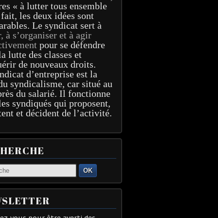
res « à lutter tous ensemble
 fait, les deux idées sont
arables. Le syndicat sert à
r, à s’organiser et à agir
ctivement
pour se défendre
la lutte des classes et
érir de nouveaux droits.
ndicat d’entreprise est la
du syndicalisme, car situé au
près du salarié. Il fonctionne
les syndiqués qui proposent,
tent et décident de l’activité.
CHERCHE
OK
SLETTER
z-vous pour être averti des