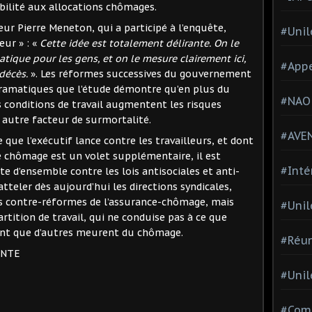
ibilité aux allocations chômages.
eur Pierre Meneton, qui a participé à l’enquête,
#Unil
eur » : «
Cette idée est totalement délirante. On le
tique pour les gens, et on le mesure clairement ici,
#Appe
décès.
». Les réformes successives du gouvernement
dramatiques que l’étude démontre qu’en plus du
#NAO
s conditions de travail augmentent les risques
 autre facteur de surmortalité.
#AVE
e que l’exécutif lance contre les travailleurs, et dont
e chômage est un volet supplémentaire, il est
#Inté
te d’ensemble contre les lois antisociales et anti-
’atteler dès aujourd’hui les directions syndicales,
les contre-réformes de l’assurance-chômage, mais
#Unil
tition de travail, qui ne conduise pas à ce que
dant que d’autres meurent du chômage.
#Réun
ENTE
#Unil
#Comi