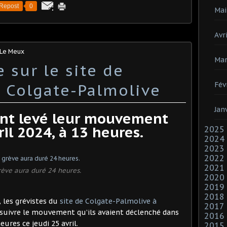
Repost
0
Mai
Avri
 Le Meux
Mar
e sur le site de
 Colgate-Palmolive
Fév
Jan
ont levé leur mouvement
ril 2024, à 13 heures.
2025
2024
2023
2022
2021
rève aura duré 24 heures.
2020
2019
2018
, les grévistes du
site de Colgate-Palmolive à
2017
suivre le mouvement qu’ils avaient déclenché dans
2016
heures ce jeudi 25 avril.
2015