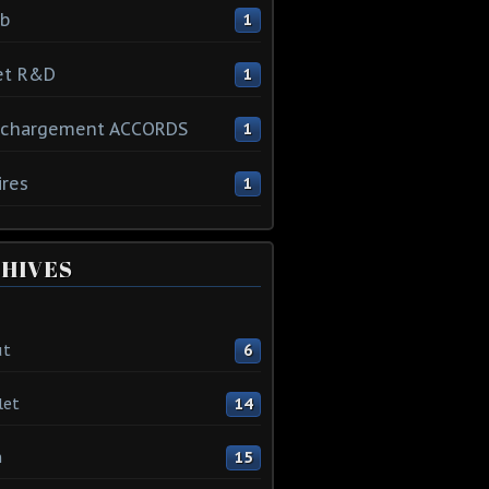
ib
1
et R&D
1
échargement ACCORDS
1
ires
1
HIVES
ût
6
let
14
n
15