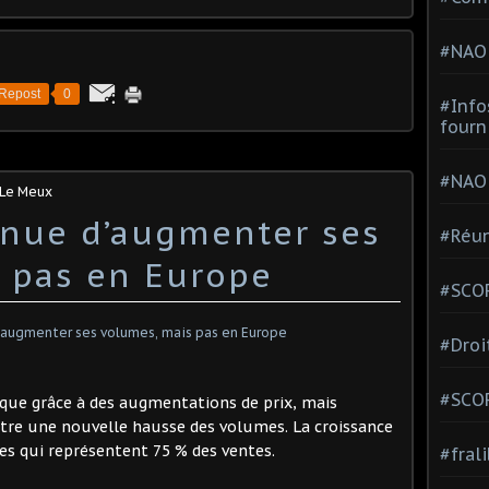
#NAO
Repost
0
#Info
fourn
#NAO
 Le Meux
inue d’augmenter ses
#Réun
 pas en Europe
#SCOP
#Droi
#SCO
que grâce à des augmentations de prix, mais
istre une nouvelle hausse des volumes. La croissance
es qui représentent 75 % des ventes.
#fral