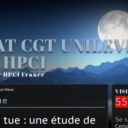
AT CGT UNILE
 HPCI
r HPCI France
 Le Meux
VIS
ue
55
é tue : une étude de
Se 
Certa