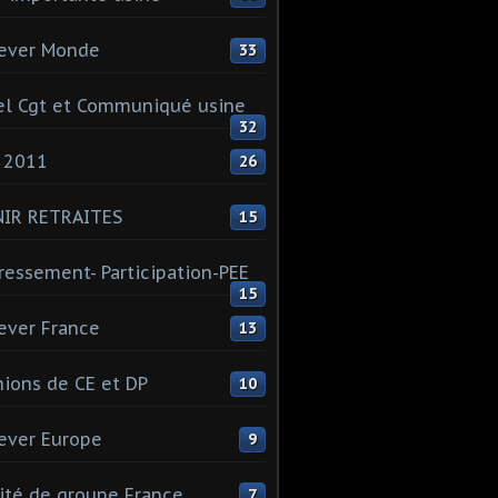
ever Monde
33
l Cgt et Communiqué usine
32
 2011
26
NIR RETRAITES
15
ressement- Participation-PEE
15
ever France
13
ions de CE et DP
10
ever Europe
9
té de groupe France
7